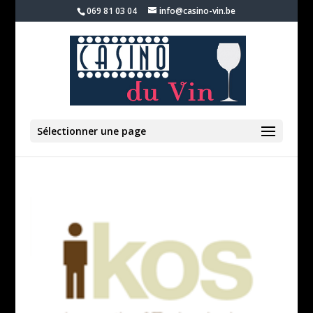
069 81 03 04
info@casino-vin.be
Sélectionner une page