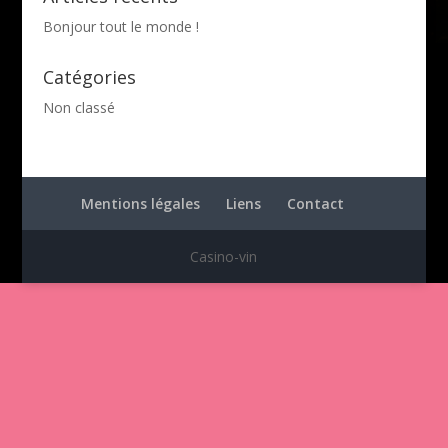
Bonjour tout le monde !
Catégories
Non classé
Mentions légales
Liens
Contact
Casino-vin