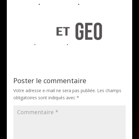
Poster le commentaire
Votre adresse e-mail ne sera pas publiée.
Les champs
obligatoires sont indiqués avec
*